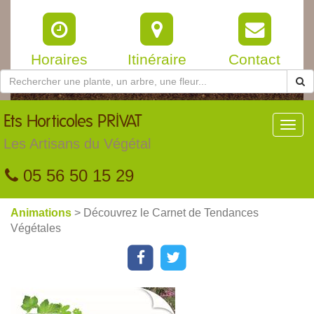
Horaires
Itinéraire
Contact
Ets
Horticoles PRIVAT
Toggl
navig
Les Artisans du Végétal
05 56 50 15 29
Animations
> Découvrez le Carnet de Tendances
Végétales