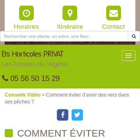
Horaires
Itinéraire
Contact
Ets
Horticoles PRIVAT
Toggl
navig
Les Artisans du Végétal
05 56 50 15 29
Conseils Vidéo
> Comment éviter d'avoir des vers dans
ses pêches ?
COMMENT ÉVITER