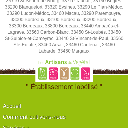
33710 St-Seurin-de-Bourg, 33710 Tauriac, 33130 Bègles,
33290 Blanquefort, 33320 Eysines, 33290 Le Pian-Médoc,
33290 Ludon-Médoc, 33460 Macau, 33290 Parempuyre,
33000 Bordeaux, 33100 Bordeaux, 33200 Bordeaux,
33300 Bordeaux, 33800 Bordeaux, 33440 Ambarès-et-
Lagrave, 33560 Carbon-Blanc, 33450 St-Loubès, 33450
St-Sulpice-et-Cameyrac, 33440 St-Vincent-de-Paul, 33560
Ste-Eulalie, 33460 Arsac, 33460 Cantenac, 33460
Labarde, 33460 Margaux
" Établissement labélisé "
Accueil
Comment cultivons-nous
Services +