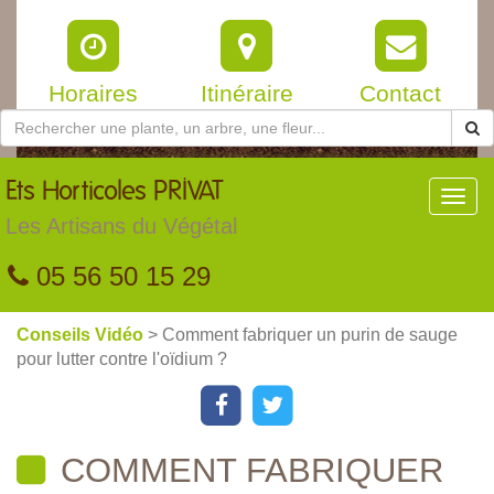
Horaires
Itinéraire
Contact
Ets
Horticoles PRIVAT
Toggl
navig
Les Artisans du Végétal
05 56 50 15 29
Conseils Vidéo
> Comment fabriquer un purin de sauge
pour lutter contre l'oïdium ?
COMMENT FABRIQUER