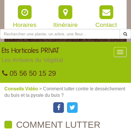
Horaires
Itinéraire
Contact
Ets
Horticoles PRIVAT
Toggl
navig
Les Artisans du Végétal
05 56 50 15 29
Conseils Vidéo
> Comment lutter contre le dessèchement
du buis et la pyrale du buis ?
COMMENT LUTTER