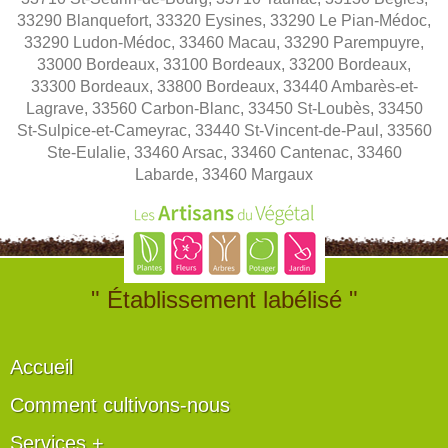
33290 Blanquefort, 33320 Eysines, 33290 Le Pian-Médoc,
33290 Ludon-Médoc, 33460 Macau, 33290 Parempuyre,
33000 Bordeaux, 33100 Bordeaux, 33200 Bordeaux,
33300 Bordeaux, 33800 Bordeaux, 33440 Ambarès-et-
Lagrave, 33560 Carbon-Blanc, 33450 St-Loubès, 33450
St-Sulpice-et-Cameyrac, 33440 St-Vincent-de-Paul, 33560
Ste-Eulalie, 33460 Arsac, 33460 Cantenac, 33460
Labarde, 33460 Margaux
" Établissement labélisé "
Accueil
Comment cultivons-nous
Services +