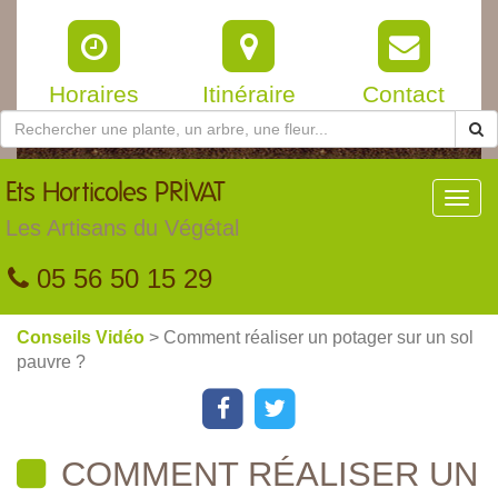
Horaires
Itinéraire
Contact
Ets
Horticoles PRIVAT
Toggl
navig
Les Artisans du Végétal
05 56 50 15 29
Conseils Vidéo
> Comment réaliser un potager sur un sol
pauvre ?
COMMENT RÉALISER UN