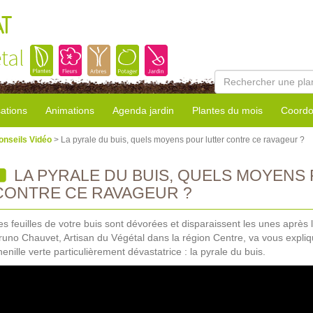
AT
tal
sations
Animations
Agenda jardin
Plantes du mois
Coordo
onseils Vidéo
> La pyrale du buis, quels moyens pour lutter contre ce ravageur ?
LA PYRALE DU BUIS, QUELS MOYENS
CONTRE CE RAVAGEUR ?
es feuilles de votre buis sont dévorées et disparaissent les unes après 
runo Chauvet, Artisan du Végétal dans la région Centre, va vous expliq
henille verte particulièrement dévastatrice : la pyrale du buis.