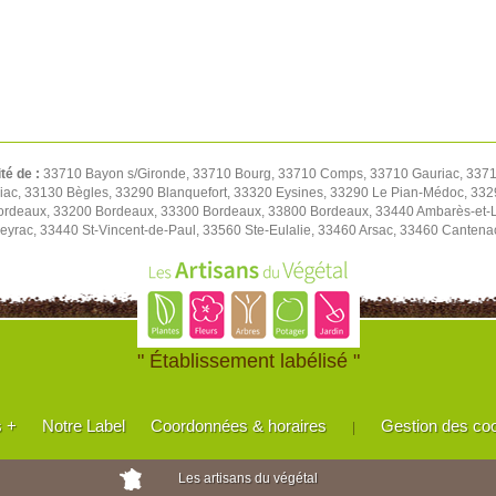
ité de :
33710 Bayon s/Gironde, 33710 Bourg, 33710 Comps, 33710 Gauriac, 3371
riac, 33130 Bègles, 33290 Blanquefort, 33320 Eysines, 33290 Le Pian-Médoc, 3
rdeaux, 33200 Bordeaux, 33300 Bordeaux, 33800 Bordeaux, 33440 Ambarès-et-L
eyrac, 33440 St-Vincent-de-Paul, 33560 Ste-Eulalie, 33460 Arsac, 33460 Canten
" Établissement labélisé "
s +
Notre Label
Coordonnées & horaires
Gestion des co
|
Les artisans du végétal