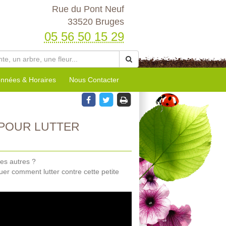
Rue du Pont Neuf
33520 Bruges
05 56 50 15 29
nnées & Horaires
Nous Contacter
 POUR LUTTER
les autres ?
uer comment lutter contre cette petite