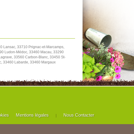
0 Lansac, 33710 Prignac-et-Marcamps,
3290 Ludon-Médoc, 33460 Macau, 33290
agrave, 33560 Carbon-Blanc, 33450 St-
ac, 33460 Labarde, 33460 Margaux
okies
Mentions légales
Nous Contacter
|