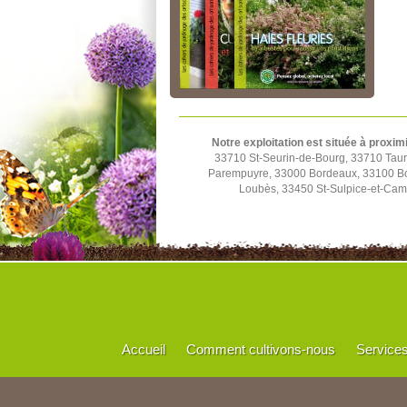
Notre exploitation est située à proxim
33710 St-Seurin-de-Bourg, 33710 Tau
Parempuyre, 33000 Bordeaux, 33100 Bo
Loubès, 33450 St-Sulpice-et-Cam
Accueil
Comment cultivons-nous
Service