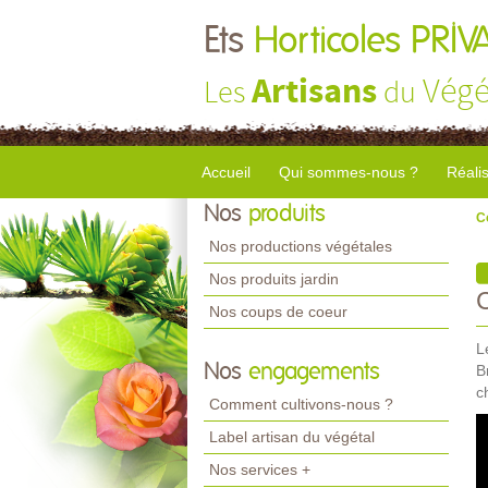
Ets
Horticoles PRIV
Artisans
Végé
Les
du
Accueil
Qui sommes-nous ?
Réali
Nos
produits
C
Nos productions végétales
Nos produits jardin
Nos coups de coeur
L
Nos
engagements
B
c
Comment cultivons-nous ?
Label artisan du végétal
Nos services +