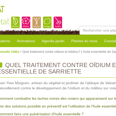
AT
tal
sations
Animations
Agenda jardin
Plantes du mois
Coordo
onseils Vidéo
> Quel traitement contre oïdium et mildiou? L'huile essentielle de Sar
QUEL TRAITEMENT CONTRE OÏDIUM ET
ESSENTIELLE DE SARRIETTE
ean Yves Meignen, artisan du végétal et jardinier de l’abbaye de Valsai
aturellement contre le développement de l'oïdium et du mildiou sur rosie
omment combattre les taches noires des rosiers qui apparaissent sur leu
ne des solutions possible en préventif est l'utilisation de l'huile essentiel
omment faire une pulvérisation d'huile essentielle ?