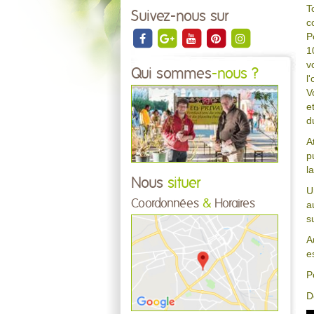
T
Suivez-nous sur
c
P
1
v
Qui sommes
-nous ?
l
V
e
d
A
p
l
Nous
situer
U
Coordonnées
&
Horaires
a
s
A
e
P
D