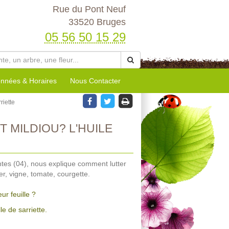
Rue du Pont Neuf
33520 Bruges
05 56 50 15 29
nnées & Horaires
Nous Contacter
riette
 MILDIOU? L'HUILE
ntes (04), nous explique comment lutter
r, vigne, tomate, courgette.
r feuille ?
le de sarriette.