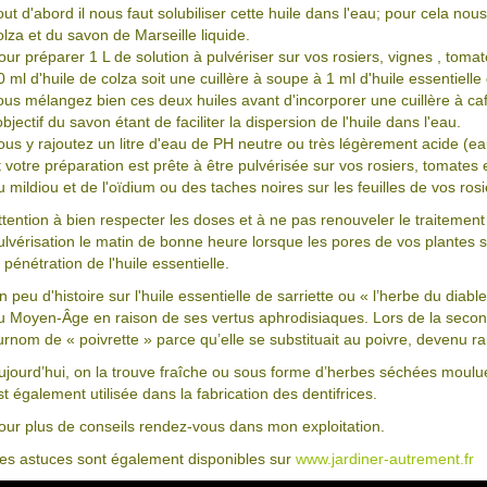
out d'abord il nous faut solubiliser cette huile dans l'eau; pour cela no
olza et du savon de Marseille liquide.
our préparer 1 L de solution à pulvériser sur vos rosiers, vignes , toma
0 ml d'huile de colza soit une cuillère à soupe à 1 ml d'huile essentielle
ous mélangez bien ces deux huiles avant d'incorporer une cuillère à caf
'objectif du savon étant de faciliter la dispersion de l'huile dans l'eau.
ous y rajoutez un litre d'eau de PH neutre ou très légèrement acide (e
t votre préparation est prête à être pulvérisée sur vos rosiers, tomates
u mildiou et de l'oïdium ou des taches noires sur les feuilles de vos rosi
ttention à bien respecter les doses et à ne pas renouveler le traitement 
ulvérisation le matin de bonne heure lorsque les pores de vos plantes s
a pénétration de l'huile essentielle.
n peu d'histoire sur l'huile essentielle de sarriette ou « l’herbe du diable
u Moyen-Âge en raison de ses vertus aphrodisiaques. Lors de la secon
urnom de « poivrette » parce qu’elle se substituait au poivre, devenu ra
ujourd’hui, on la trouve fraîche ou sous forme d’herbes séchées moulues
st également utilisée dans la fabrication des dentifrices.
our plus de conseils rendez-vous dans mon exploitation.
es astuces sont également disponibles sur
www.jardiner-autrement.fr