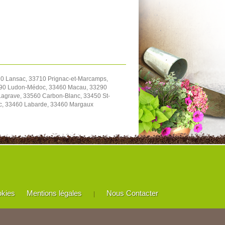
0 Lansac, 33710 Prignac-et-Marcamps,
3290 Ludon-Médoc, 33460 Macau, 33290
agrave, 33560 Carbon-Blanc, 33450 St-
ac, 33460 Labarde, 33460 Margaux
okies
Mentions légales
Nous Contacter
|