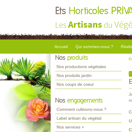
Ets
Horticoles PRIV
Artisans
Végé
Les
du
Accueil
Qui sommes-nous ?
Réali
Nos
produits
C
Nos productions végétales
Nos produits jardin
Nos coups de coeur
J
Nos
engagements
n
Comment cultivons-nous ?
C
Label artisan du végétal
U
Nos services +
C