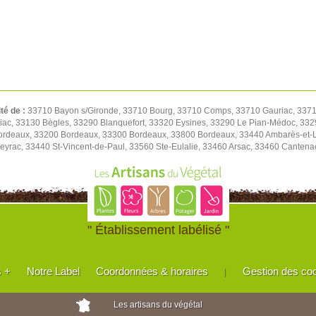
ité de :
33710 Bayon s/Gironde, 33710 Bourg, 33710 Comps, 33710 Gauriac, 3371
riac, 33130 Bègles, 33290 Blanquefort, 33320 Eysines, 33290 Le Pian-Médoc, 3
rdeaux, 33200 Bordeaux, 33300 Bordeaux, 33800 Bordeaux, 33440 Ambarès-et-L
eyrac, 33440 St-Vincent-de-Paul, 33560 Ste-Eulalie, 33460 Arsac, 33460 Canten
" Établissement labélisé "
s +
Notre Label
Coordonnées & horaires
Gestion des co
|
Les artisans du végétal