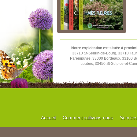
Notre exploitation est située à proxim
33710 St-Seurin-de-Bourg, 33710 Tau
Parempuyre, 33000 Bordeaux, 33100 Bo
Loubès, 33450 St-Sulpice-et-Cam
Accueil
Comment cultivons-nous
Service