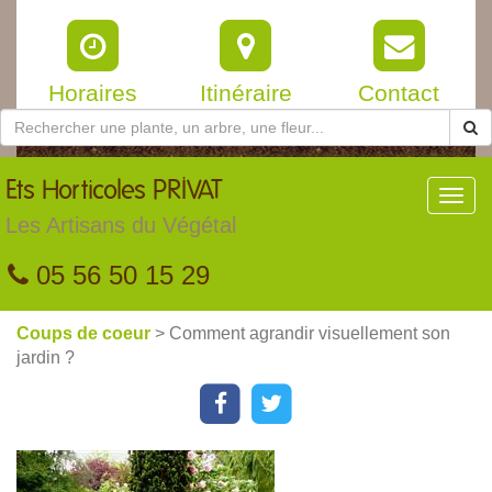
Horaires
Itinéraire
Contact
Ets
Horticoles PRIVAT
Toggl
navig
Les Artisans du Végétal
05 56 50 15 29
Coups de coeur
> Comment agrandir visuellement son
jardin ?