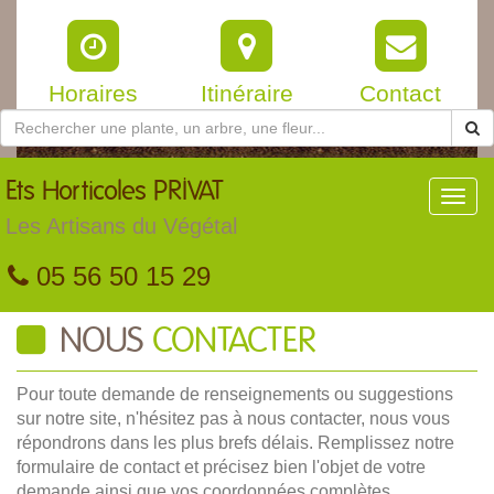
Horaires
Itinéraire
Contact
Ets
Horticoles PRIVAT
Toggl
navig
Les Artisans du Végétal
05 56 50 15 29
NOUS
CONTACTER
Pour toute demande de renseignements ou suggestions
sur notre site, n'hésitez pas à nous contacter, nous vous
répondrons dans les plus brefs délais. Remplissez notre
formulaire de contact et précisez bien l'objet de votre
demande ainsi que vos coordonnées complètes.