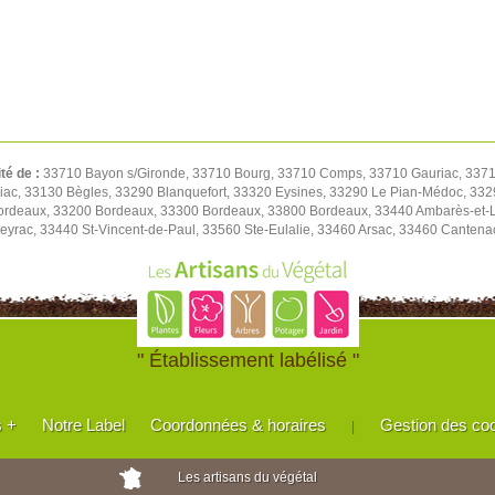
ité de :
33710 Bayon s/Gironde, 33710 Bourg, 33710 Comps, 33710 Gauriac, 3371
riac, 33130 Bègles, 33290 Blanquefort, 33320 Eysines, 33290 Le Pian-Médoc, 3
rdeaux, 33200 Bordeaux, 33300 Bordeaux, 33800 Bordeaux, 33440 Ambarès-et-L
eyrac, 33440 St-Vincent-de-Paul, 33560 Ste-Eulalie, 33460 Arsac, 33460 Canten
" Établissement labélisé "
s +
Notre Label
Coordonnées & horaires
Gestion des co
|
Les artisans du végétal