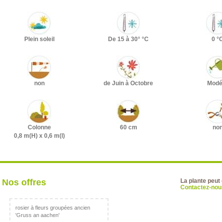
Plein soleil
De 15 à 30° °C
0 °
non
de Juin à Octobre
Modé
Colonne
60 cm
no
0,8 m(H) x 0,6 m(l)
Nos offres
La plante peut
Contactez-nous
rosier à fleurs groupées ancien
'Gruss an aachen'