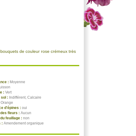
n bouquets de couleur rose crémeux très
ance :
Moyenne
uisson
ge :
Vert
 sol :
Indifférent, Calcaire
:
Orange
e d'épines :
oui
des fleurs :
Aucun
du feuillage :
non
 :
Amendement organique