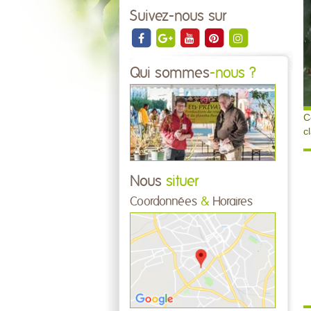
Suivez-nous sur
Qui sommes
-nous ?
C
c
Nous
situer
Coordonnées
&
Horaires