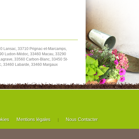
0 Lansac, 33710 Prignac-et-Marcamps,
3290 Ludon-Médoc, 33460 Macau, 33290
agrave, 33560 Carbon-Blanc, 33450 St-
ac, 33460 Labarde, 33460 Margaux
okies
Mentions légales
Nous Contacter
|