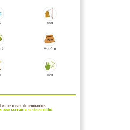
C
non
ré
Modéré
n
non
 être en cours de production.
 pour connaître sa disponibilité.