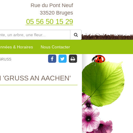
Rue du Pont Neuf
33520 Bruges
05 56 50 15 29
nnées & Horaires
Nous Contacter
'GRUSS
 'GRUSS AN AACHEN'