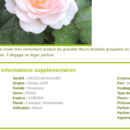
e rosier très remontant produit de grandes fleurs doubles groupées e
lair. Il dégage un léger parfum.
Informations supplémentaires
Variété :
GRUSS AN AACHEN
Croiss
Origine :
Kordes 1909
Port :
B
Famille :
Rosaceae
Feuilla
Genre :
ROSA
Type de
Espèce :
HYBRIDA
Fleurs 
Plante :
Caduque, Ornementale
Présenc
Utilisation :
Massif
Parfum 
Parfum 
Apports