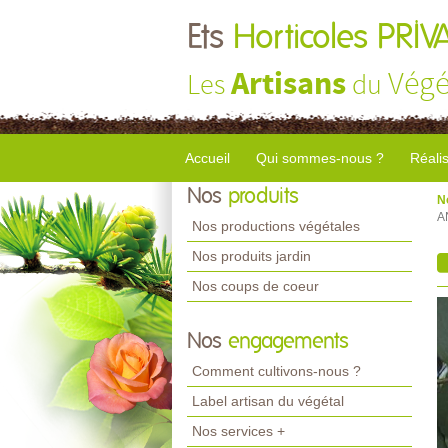
Ets
Horticoles PRIV
Artisans
Végé
Les
du
Accueil
Qui sommes-nous ?
Réali
Nos
produits
N
A
Nos productions végétales
Nos produits jardin
Nos coups de coeur
Nos
engagements
Comment cultivons-nous ?
Label artisan du végétal
Nos services +