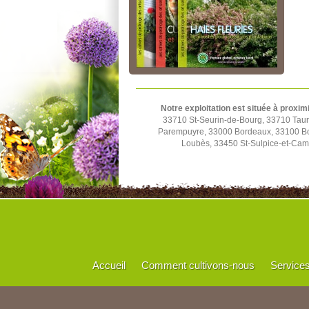
Notre exploitation est située à proxim
33710 St-Seurin-de-Bourg, 33710 Tau
Parempuyre, 33000 Bordeaux, 33100 Bo
Loubès, 33450 St-Sulpice-et-Cam
Accueil
Comment cultivons-nous
Service