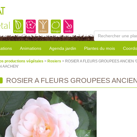
AT
tal
sations
Animations
Agenda jardin
Plantes du mois
Coordo
os productions végétales
>
Rosiers
> ROSIER A FLEURS GROUPEES ANCIEN 
N AACHEN'
ROSIER A FLEURS GROUPEES ANCIEN