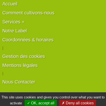
Accueil
Comment cultivons-nous
Services +
Notre Label
Coordonnées & horaires
|
Gestion des cookies
Mentions légales
|
Nous Contacter
Les artisans du végétal
This site uses cookies and gives you control over what you want to
activate
✓ OK, accept all
✗ Deny all cookies
Horticulteurs et pépinièristes de France