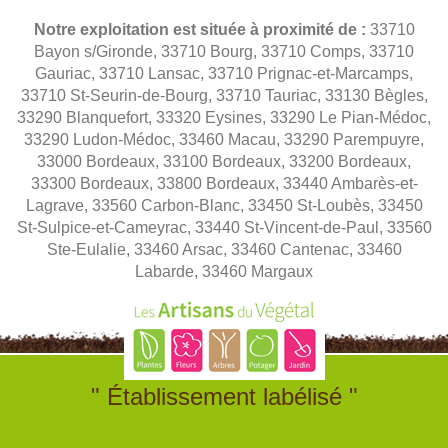
Notre exploitation est située à proximité de :
33710
Bayon s/Gironde, 33710 Bourg, 33710 Comps, 33710
Gauriac, 33710 Lansac, 33710 Prignac-et-Marcamps,
33710 St-Seurin-de-Bourg, 33710 Tauriac, 33130 Bègles,
33290 Blanquefort, 33320 Eysines, 33290 Le Pian-Médoc,
33290 Ludon-Médoc, 33460 Macau, 33290 Parempuyre,
33000 Bordeaux, 33100 Bordeaux, 33200 Bordeaux,
33300 Bordeaux, 33800 Bordeaux, 33440 Ambarès-et-
Lagrave, 33560 Carbon-Blanc, 33450 St-Loubès, 33450
St-Sulpice-et-Cameyrac, 33440 St-Vincent-de-Paul, 33560
Ste-Eulalie, 33460 Arsac, 33460 Cantenac, 33460
Labarde, 33460 Margaux
" Établissement labélisé "