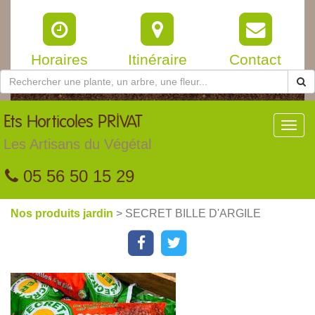
Horaires
Itinéraire
Contact
Ets
Horticoles PRIVAT
Toggl
navig
Les Artisans du Végétal
05 56 50 15 29
Nos produits jardin
> SECRET BILLE D'ARGILE