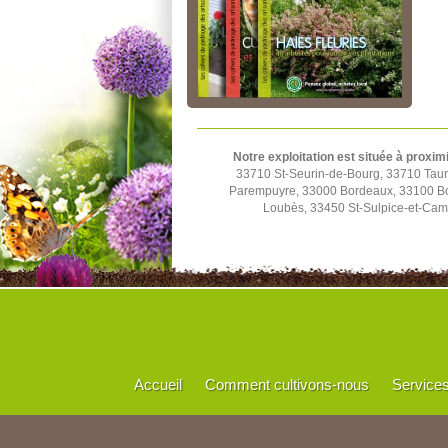
Notre exploitation est située à proxim
33710 St-Seurin-de-Bourg, 33710 Tau
Parempuyre, 33000 Bordeaux, 33100 Bo
Loubès, 33450 St-Sulpice-et-Cam
Accueil
Comment cultivons-nous
Service