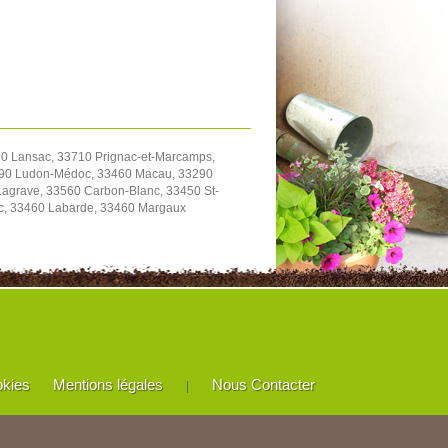
0 Lansac, 33710 Prignac-et-Marcamps,
3290 Ludon-Médoc, 33460 Macau, 33290
agrave, 33560 Carbon-Blanc, 33450 St-
ac, 33460 Labarde, 33460 Margaux
okies
Mentions légales
Nous Contacter
|