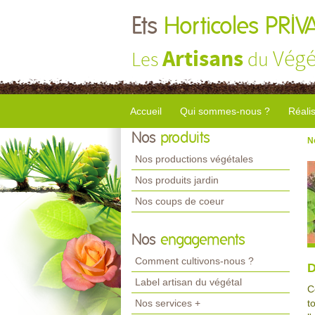
Ets
Horticoles PRIV
Artisans
Végé
Les
du
Accueil
Qui sommes-nous ?
Réali
Nos
produits
N
Nos productions végétales
Nos produits jardin
Nos coups de coeur
Nos
engagements
Comment cultivons-nous ?
D
Label artisan du végétal
C
Nos services +
t