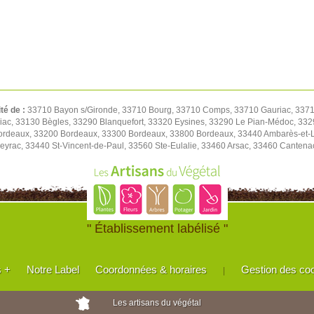
ité de :
33710 Bayon s/Gironde, 33710 Bourg, 33710 Comps, 33710 Gauriac, 3371
riac, 33130 Bègles, 33290 Blanquefort, 33320 Eysines, 33290 Le Pian-Médoc, 3
rdeaux, 33200 Bordeaux, 33300 Bordeaux, 33800 Bordeaux, 33440 Ambarès-et-L
eyrac, 33440 St-Vincent-de-Paul, 33560 Ste-Eulalie, 33460 Arsac, 33460 Canten
" Établissement labélisé "
s +
Notre Label
Coordonnées & horaires
Gestion des co
|
Les artisans du végétal