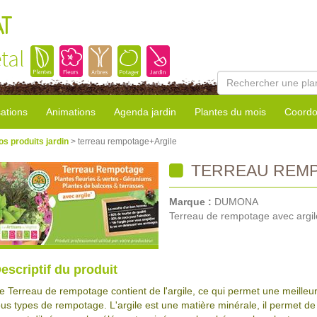
AT
tal
sations
Animations
Agenda jardin
Plantes du mois
Coordo
os produits jardin
> terreau rempotage+Argile
TERREAU REMP
Marque :
DUMONA
Terreau de rempotage avec argil
escriptif du produit
e Terreau de rempotage contient de l'argile, ce qui permet une meilleure
ous types de rempotage. L'argile est une matière minérale, il permet de 