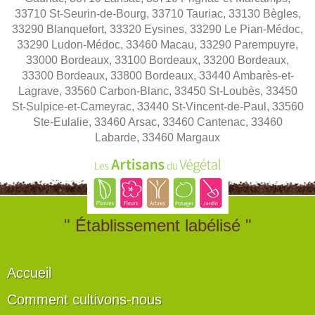
33710 St-Seurin-de-Bourg, 33710 Tauriac, 33130 Bègles,
33290 Blanquefort, 33320 Eysines, 33290 Le Pian-Médoc,
33290 Ludon-Médoc, 33460 Macau, 33290 Parempuyre,
33000 Bordeaux, 33100 Bordeaux, 33200 Bordeaux,
33300 Bordeaux, 33800 Bordeaux, 33440 Ambarès-et-
Lagrave, 33560 Carbon-Blanc, 33450 St-Loubès, 33450
St-Sulpice-et-Cameyrac, 33440 St-Vincent-de-Paul, 33560
Ste-Eulalie, 33460 Arsac, 33460 Cantenac, 33460
Labarde, 33460 Margaux
" Établissement labélisé "
Accueil
Comment cultivons-nous