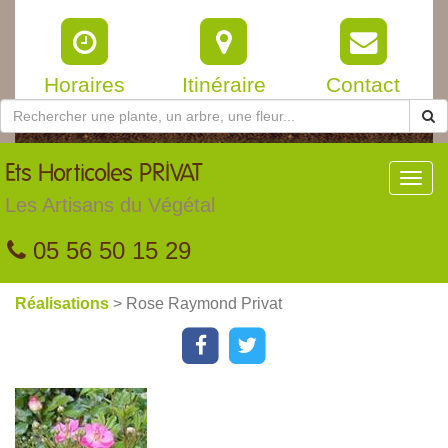
Horaires
Itinéraire
Contact
Ets
Horticoles PRIVAT
Toggl
navig
Les Artisans du Végétal
05 56 50 15 29
Réalisations
> Rose Raymond Privat